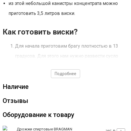
из этой небольшой канистры концентрата можно
приготовить 3,5 литров виски.
Как готовить виски?
Для начала приготовим брагу плотностью в 13
градусов. Для этого нам нужно развести сусло
водой в соотношении 1 литр концентрата на 5,5 л
Подробнее
воды (перед использованием можно подержать
Наличие
канистру в теплой воде);
заливаем концентрат в бродильную ёмкость, а
Отзывы
затем воду, руководствуясь вышеуказанными
Оборудование к товару
пропорциями;
температура сусла должна составлять 25 градусов.
Дрожжи спиртовые BRAGMAN