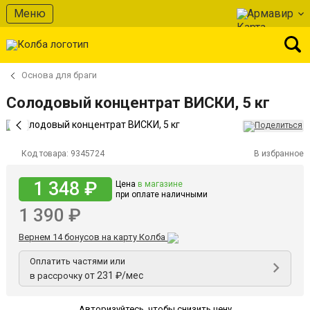
Меню
Армавир
Основа для браги
Солодовый концентрат ВИСКИ, 5 кг
Код товара:
9345724
В избранное
1 348 ₽
Цена
в магазине
при оплате наличными
1 390 ₽
Вернем 14 бонусов на карту Колба
Оплатить частями или
от 231 ₽/мес
в рассрочку
Авторизуйтесь
,
чтобы снизить цену