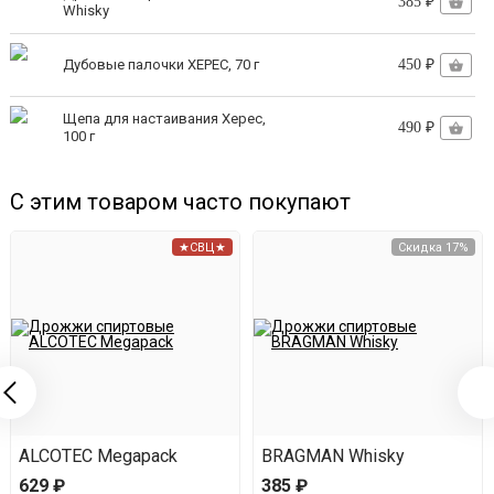
385 ₽
Whisky
Только тогда можно внести
дрожжи
и поставить
ёмкость с
гидрозатвором
на брожение.
Дубовые палочки ХЕРЕС, 70 г
450 ₽
после брожения - двойная перегонка.
Щепа для настаивания Херес,
490 ₽
100 г
С этим товаром часто покупают
★СВЦ★
Скидка 17%
ALCOTEC Megapack
BRAGMAN Whisky
629 ₽
385 ₽