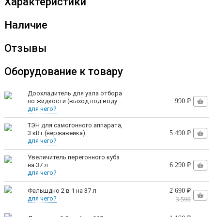
Характеристики
напитков:
Наличие
спирт 96,6°;
классический самогон;
Отзывы
ароматные дистилляты;
Оборудование к товару
ароматные водки;
джин;
Доохладитель для узла отбора
по жидкости (выход под воду -
990 ₽
самбуку;
резьба 1/2)
для чего?
виски;
ТЭН для самогонного аппарата,
3 кВт (нержавейка)
5 490 ₽
для чего?
бренди;
Увеличитель перегонного куба
кальвадос и многие другие.
на 37 л
6 290 ₽
для чего?
Просто выберите нужный режим (дистилляции,
2 690 ₽
Фальшдно 2 в 1 на 37 л
для чего?
ректификации, ароматизации и др.) и творите.
3 590