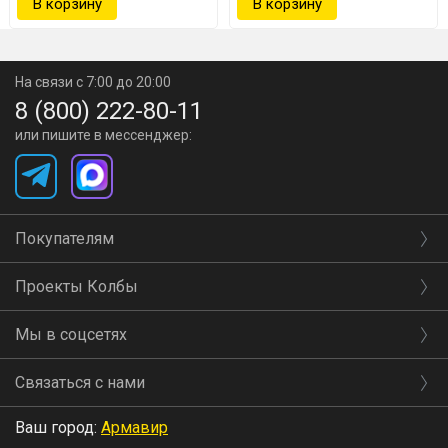
Разные способы подключения
воды
На связи с 7:00 до 20:00
8 (800) 222-80-11
Быстросъемные пневмофитинги или
или пишите в мессенджер:
сантехподводка — выбирать вам
Покупателям
Быстросъемные пневмофитинги — простой и удобный
Проекты Колбы
метод для подключения. Все необходимое идет в
комплекте.
Мы в соцсетях
Сантехническая подводка является самым надежным
Связаться с нами
способом. Найти шланги нужного размера и длины
Ваш город:
Армавир
можно в любом магазине сантехнических товаров.