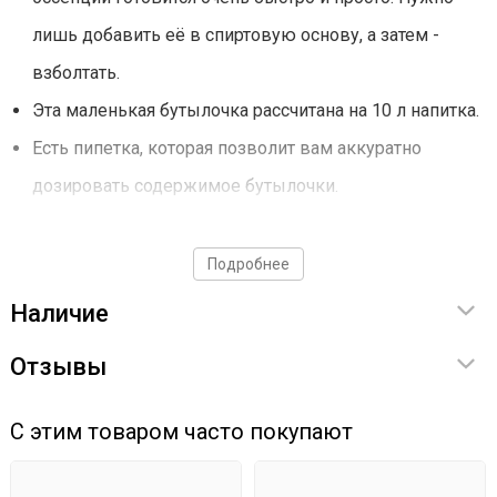
лишь добавить её в спиртовую основу, а затем -
взболтать.
Эта маленькая бутылочка рассчитана на 10 л напитка.
Есть пипетка, которая позволит вам аккуратно
дозировать содержимое бутылочки.
Приготовление
Подробнее
Наличие
Заливаем в водку или самогон (крепость не
должна превышать 75-80 градусов).
Отзывы
Взбалтываем.
Убираем настаиваться на 5 дней в холодное место.
С этим товаром часто покупают