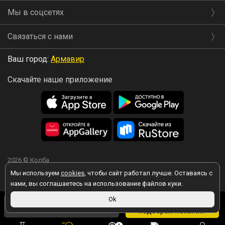
Мы в соцсетях
Связаться с нами
Ваш город:
Армавир
Скачайте наше приложение
2026 © Колба
Мы используем
cookies
, чтобы сайт работал лучше. Оставаясь с
нами, вы соглашаетесь на использование файлов куки.
199 ₽
Ok
Вы принимаете условия политики в отношении обработки
Товара нет, но мы
персональных данных
каждый раз, когда оставляете свои данные в
193 ₽
в магазине
подберем похожий
любой форме обратной связи на сайте kolba.ru.