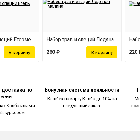
Набор трав и специй Егермейстер
Набор трав и специй Ледяная малина
260 ₽
220 
и доставка по
Бонусная система лояльности
Г
оссии
Кэшбек на карту Колба до 10% на
Мы
нах Колба или мы
следующий заказ.
воз
й, курьером.