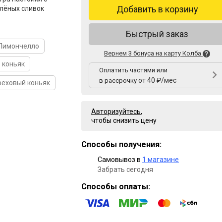
Добавить в корзину
лёных сливок
Быстрый заказ
Лимончелло
Вернем 3 бонуса на карту Колба
 коньяк
Оплатить частями или
от 40 ₽/мес
в рассрочку
реховый коньяк
Авторизуйтесь
,
чтобы снизить цену
Способы получения:
Самовывоз в
1 магазине
Забрать сегодня
Способы оплаты: