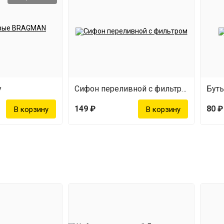
y
Сифон переливной с фильтром
Бут
149 ₽
80 ₽