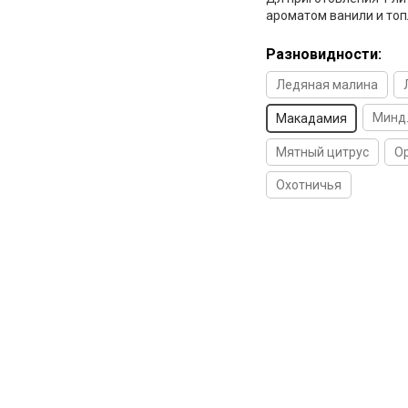
ароматом ванили и топ
Разновидности:
Ледяная малина
Минд.
Макадамия
Мятный цитрус
О
Охотничья