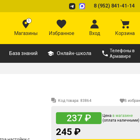
8 (952) 841-41-14
1
Магазины
Избранное
Вход
Корзина
Телефоны в
База знаний
Онлайн-школа
Армавире
Код товара:
83864
В избра
237 ₽
Цена
в магазине
(оплата наличными)
245 ₽
тра настойки с